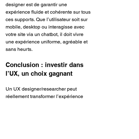
designer est de garantir une 
expérience fluide et cohérente sur tous 
ces supports. Que l’utilisateur soit sur 
mobile, desktop ou interagisse avec 
votre site via un chatbot, il doit vivre 
une expérience uniforme, agréable et 
sans heurts.
Conclusion : investir dans 
l’UX, un choix gagnant
Un UX designer/researcher peut 
réellement transformer l’expérience 
client de votre site e-commerce. Grâce 
à une compréhension approfondie des 
besoins des utilisateurs, à des 
interfaces engageantes et à une 
optimisation continue, l’UX permet de 