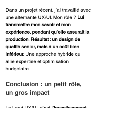
Dans un projet récent, j’ai travaillé avec 
une alternante UX/UI. Mon rôle ? 
Lui 
transmettre mon savoir et mon 
expérience, pendant qu’elle assurait la 
production
. 
Résultat : un design de 
qualité senior, mais à un coût bien 
inférieur.
 Une approche hybride qui 
allie expertise et optimisation 
budgétaire.
Conclusion : un petit rôle, 
un gros impact
Le Lead UX/UI, c’est 
l’investissement 
malin
 dans un projet numérique. 
Peu 
coûteux, hyper stratégique, et 
redoutablement efficace
. Il n’est pas là 