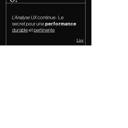
L’Analyse UX
continue : Le
secret pour une
performance
durable
et
pertinente
Lire
CV téléchargeable