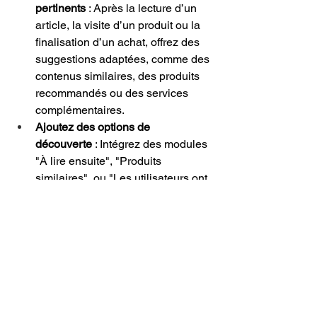
pertinents
 : Après la lecture d’un 
article, la visite d’un produit ou la 
finalisation d’un achat, offrez des 
suggestions adaptées, comme des 
contenus similaires, des produits 
recommandés ou des services 
complémentaires.
Ajoutez des options de 
découverte
 : Intégrez des modules 
"À lire ensuite", "Produits 
similaires", ou "Les utilisateurs ont 
aussi aimé", pour enrichir le 
parcours et prolonger l'expérience.
Facilitez les parcours multiples
 : 
Pensez aux différentes intentions 
des utilisateurs (informer, 
comparer, acheter) et proposez 
des chemins variés qui répondent 
à leurs besoins.